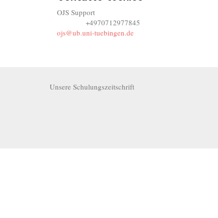
OJS Support
+4970712977845
Telefono
ojs@ub.uni-tuebingen.de
Unsere Schulungszeitschrift