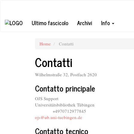
Navigazione
principale
Contenuto
Ultimo fascicolo
Archivi
Info
principale
Barra
laterale
Home
Contatti
Contatti
Wilhelmstraße 32, Postfach 2620
Contatto principale
OJS Support
Universitätsbibliothek Tübingen
+4970712977845
Telefono
ojs@ub.uni-tuebingen.de
Contatto tecnico