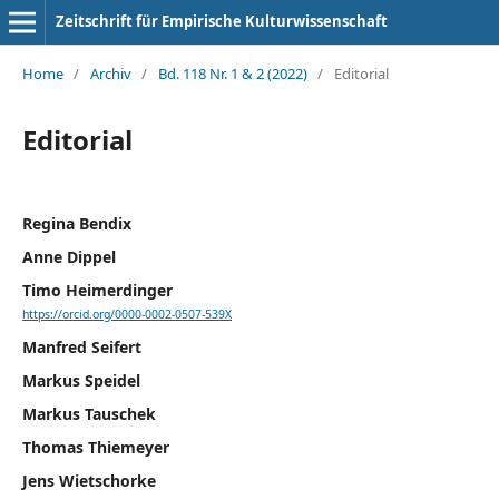
Zeitschrift für Empirische Kulturwissenschaft
Home
/
Archiv
/
Bd. 118 Nr. 1 & 2 (2022)
/
Editorial
Editorial
Regina Bendix
Anne Dippel
Timo Heimerdinger
https://orcid.org/0000-0002-0507-539X
Manfred Seifert
Markus Speidel
Markus Tauschek
Thomas Thiemeyer
Jens Wietschorke