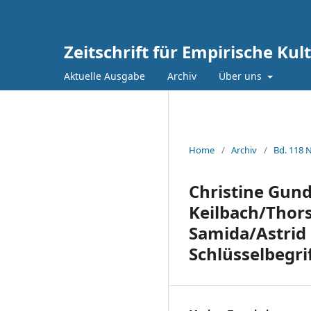
Zeitschrift für Empirische Ku
Aktuelle Ausgabe
Archiv
Über uns
Home
/
Archiv
/
Bd. 118 N
Christine Gund
Keilbach/Thor
Samida/Astrid
Schlüsselbegrif