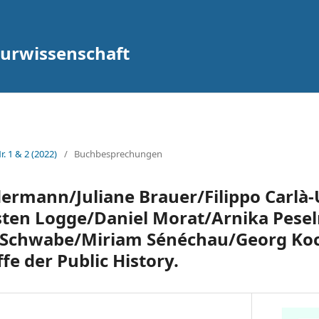
lturwissenschaft
r. 1 & 2 (2022)
/
Buchbesprechungen
ermann/Juliane Brauer/Filippo Carlà-
sten Logge/Daniel Morat/Arnika Pese
 Schwabe/Miriam Sénéchau/Georg Ko
fe der Public History.