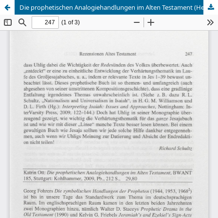
Die prophetischen Analogiehandlungen im Alten Testament (Heiko Wenzel