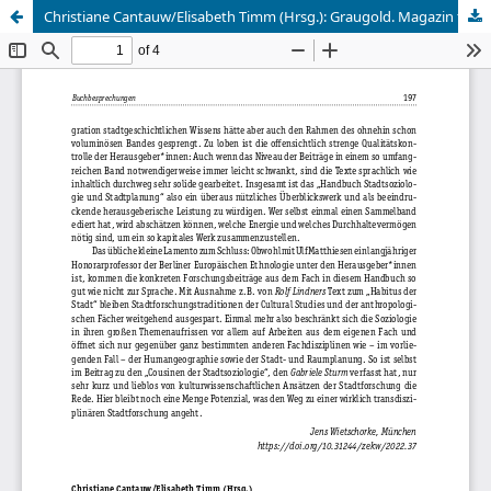
Christiane Cantauw/Elisabeth Timm (Hrsg.): Graugold. Magazin für Alltagskultur 1 (2021).