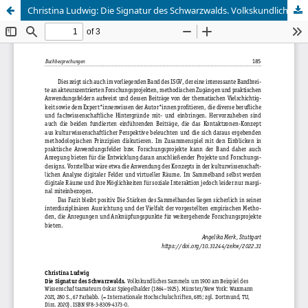
Christina Ludwig: Die Signatur des Schwarzwalds. Volkskundliches Sammeln um 1900 am Beispiel des Wissenschaftsamateurs Oskar Spiegelhalder (1864–1925).